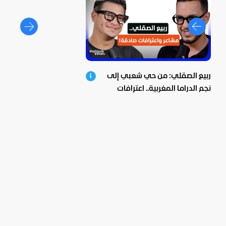
ربيع الصقلي: من حي شعبي إلى
نجم الدراما المغربية.. اعترافات
صادمة ومؤثرة!