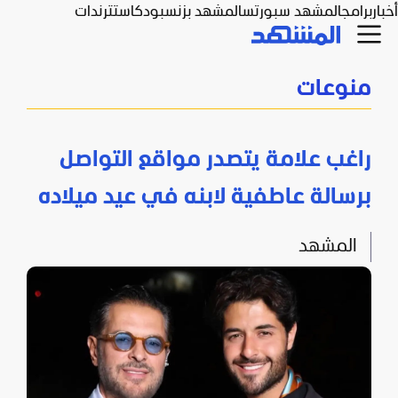
أخبار
برامج
المشهد سبورتس
المشهد بزنس
بودكاست
ترندات
منوعات
راغب علامة يتصدر مواقع التواصل
برسالة عاطفية لابنه في عيد ميلاده
المشهد