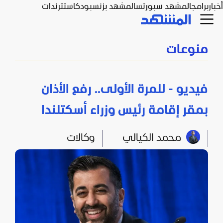
أخبار
برامج
المشهد سبورتس
المشهد بزنس
بودكاست
ترندات
منوعات
فيديو - للمرة الأولى.. رفع الأذان
بمقر إقامة رئيس وزراء أسكتلندا
محمد الكيالي
وكالات