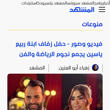
أخبار
برامج
المشهد سبورتس
المشهد بزنس
بودكاست
ترندات
منوعات
فيديو وصور - حفل زفاف ابنة ربيع
ياسين يجمع نجوم الرياضة والفن
زهراء أبو العنين
المشهد