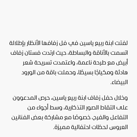
لفتت ابنة ربيع ياسين في فل زفافها الأنظار بإطلالة
اتسمت بالأناقة والبساطة، حيث ارتدت فستان زفاف
أبيض مع طرحة ناعمة، واعتمدت تسريحة شعر
هادئة ومكياجًا بسيطًا، وحملت باقة من الورود
البيضاء.
وخلال حفل زفاف ابنة ربيع ياسين، حرص المدعوون
على التقاط الصور التذكارية، وسط أجواء من
التفاعل والفرح، خصوصًا مع مشاركة بعض
الفنانين
العروس لحظات احتفالية مميزة.