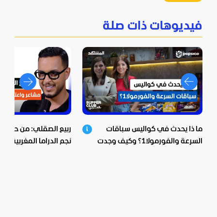
فيديوهات ذات صلة
ما ذا يحدث في كواليس سباقات
ربيع الصقلي: من حي ش
السرعة والفورمولا1؟ وكيف وجدت
نجم الدراما المغربية.. اع
بيبسيكو الحل؟
صادمة ومؤثرة!