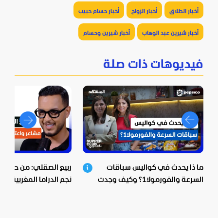
أخبار الطلاق
أخبار الزواج
أخبار حسام حبيب
أخبار شيرين عبد الوهاب
أخبار شيرين وحسام
فيديوهات ذات صلة
ما ذا يحدث في كواليس سباقات
ربيع الصقلي: من حي ش
السرعة والفورمولا1؟ وكيف وجدت
نجم الدراما المغربية.. اع
بيبسيكو الحل؟
صادمة ومؤثرة!