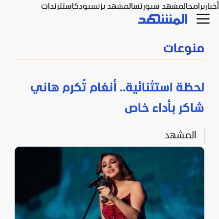
أخبار
برامج
المشهد سبورتس
المشهد بزنس
بودكاست
ترندات
منوعات
لحظة استثنائية.. أنغام تُكرم هاني
شاكر بأداء خاص
المشهد