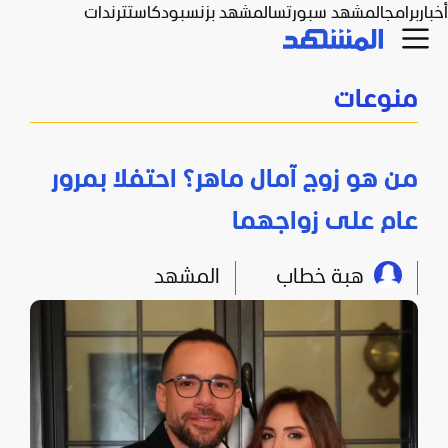
أخبار
برامج
المشهد سبورتس
المشهد بزنس
بودكاست
ترندات
منوعات
من هو زوج آمال ماهر؟ احتفلا بمرور
عام على زواجهما
هبة خطاب
المشهد