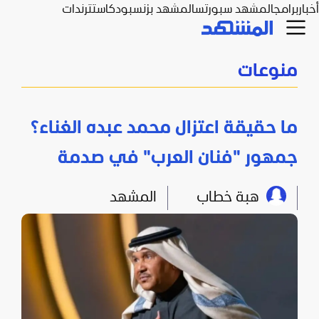
أخبار
برامج
المشهد سبورتس
المشهد بزنس
بودكاست
ترندات
منوعات
ما حقيقة اعتزال محمد عبده الغناء؟
جمهور "فنان العرب" في صدمة
هبة خطاب
المشهد