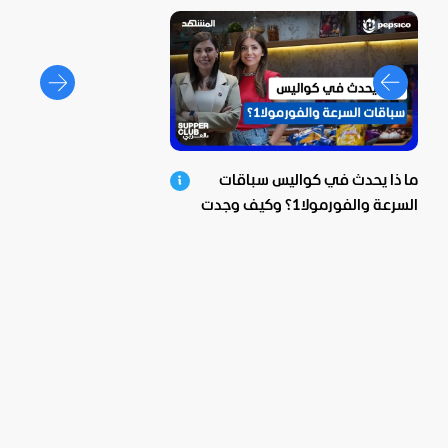
ما ذا يحدث في كواليس سباقات
السرعة والفورمولا1؟ وكيف وجدت
بيبسيكو الحل؟