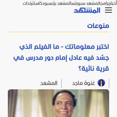
أخبار
برامج
المشهد سبورتس
المشهد بزنس
بودكاست
ترندات
منوعات
اختبر معلوماتك - ما الفيلم الذي
جسّد فيه عادل إمام دور مدرس في
قرية نائية؟
غنوة ماجد
المشهد