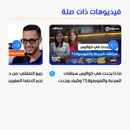
فيديوهات ذات صلة
ما ذا يحدث في كواليس سباقات
ربيع الصقلي: من حي ش
السرعة والفورمولا1؟ وكيف وجدت
نجم الدراما المغربية.. اع
بيبسيكو الحل؟
صادمة ومؤثرة!