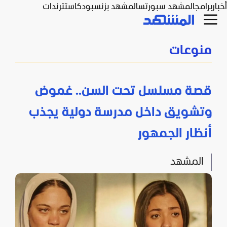
أخبار
برامج
المشهد سبورتس
المشهد بزنس
بودكاست
ترندات
منوعات
قصة مسلسل تحت السن.. غموض
وتشويق داخل مدرسة دولية يجذب
أنظار الجمهور
المشهد