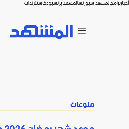
أخبار
برامج
المشهد سبورتس
المشهد بزنس
بودكاست
ترندات
منوعات