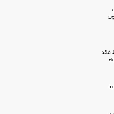
ي
وت
هلة. فقد
اء
ية.