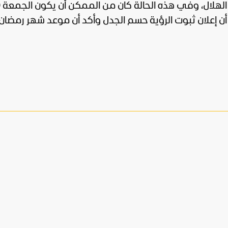
أما ا