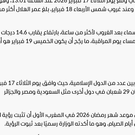
أشارت البيانات الفلكية إلى أن الاقتران الفلكي وقع يوم الثلاثا
كما بينت المعطيات أن الهلال مكث في السماء بعد الغروب لأكثر من ساع
الأفق، وهي مؤشرات عززت إمكانية الرؤية مساء يوم المراقبة، ما رجّ
شهدت بدايات شهر شعبان 1447 هـ اختلافًا بين عدد من الدول ا
2026 تاريخ 28 شعبان في المغرب، بينما كان 29 شعبان في دول أخرى مثل السعودية ومصر والجزائر
كانت التوقعات تشير إلى احتمالين بخصوص موعد شهر رمضان 2026 في المغرب؛ الأول أن تثب