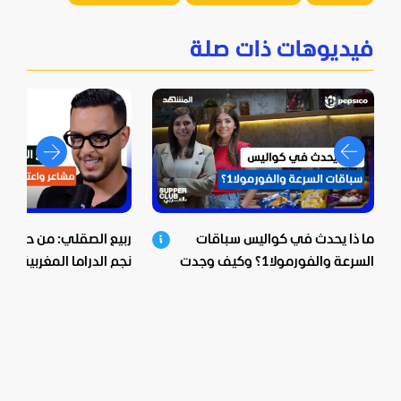
فيديوهات ذات صلة
ما ذا يحدث في كواليس سباقات
ربيع الصقلي: من حي ش
السرعة والفورمولا1؟ وكيف وجدت
نجم الدراما المغربية.. اع
بيبسيكو الحل؟
صادمة ومؤثرة!