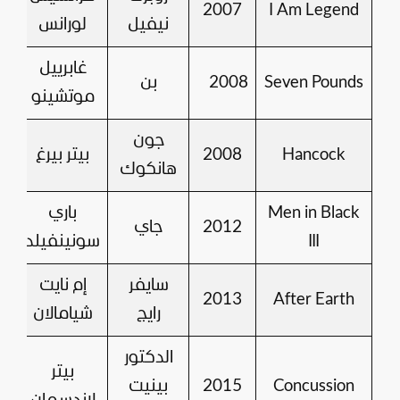
2
2007
I Am Legend
نيفيل
لورانس
غابرييل
Seven Pounds
2008
بن
6
موتشينو
جون
Hancock
2008
بيتر بيرغ
هانكوك
Men in Black
باري
2012
جاي
III
سونينفيلد
سايفر
إم نايت
2013
After Earth
رايج
شيامالان
الدكتور
بيتر
Concussion
2015
بينيت