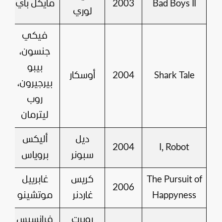
Bad Boys II
2003
مايكل باي
لوري
فيكي
جنسون،
بيبو
Shark Tale
2004
أوسكار
بيرجيرون،
روب
ليترمان
ديل
أليكس
2004
I, Robot
سبونر
بروياس
The Pursuit of
كريس
غابرييل
2006
Happyness
غاردنر
موتشينو
روبرت
فرانسيس