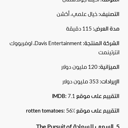
المؤلف:
أكيفا جولدسمان
التصنيف:
خيال علمي، أكشن
مدة العرض:
115 دقيقة
الشركة المنتجة:
Davis Entertainment، اوفربووك
انترتينمت
الميزانية:
120 مليون دولار
الإيرادات:
353 مليون دولار
التقييم على موقع IMDB:
7.1
التقييم على موقع rotten tomatoes:
56٪
5. السعي للسعادة The Pursuit of