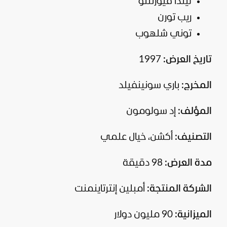
ليندا فيورنتنو
ريب تورن
توني شلهوب
تاريخ العرض:
1997
المخرج:
باري سونينفيلد
المؤلف:
إد سولومون
التصنيف:
أكشن، خيال علمي
مدة العرض:
98 دقيقة
الشركة المنتجة:
أمبلين إنترتاينمنت
الميزانية:
90 مليون دولار