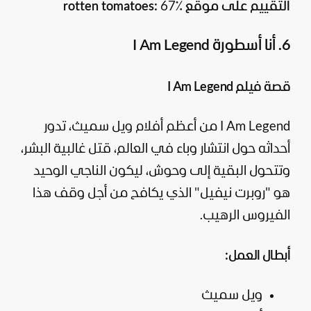
التقييم على موقع rotten tomatoes:
67٪
6. أنا أسطورة I Am Legend
قصة فيلم I Am Legend
I Am Legend من أعظم أفلام ويل سميث، تدور
أحداثه حول انتشار وباء في العالم، قتل غالبية البشر،
وتتحول البقية إلى وحوش، ليكون الناجي الوحيد
هو "روبرت نيفيل" الذي يكافح من أجل وقف هذا
الفيروس الرهيب.
أبطال العمل:
ويل سميث