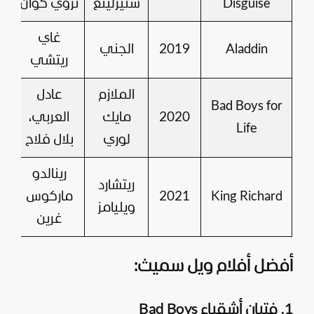
Disguise
ستيرلينغ
تروي كوان
غاي
Aladdin
2019
الجني
9
ريتشي
الملازم
عادل
Bad Boys for
2020
مايك
العربي،
5
Life
لوري
بلال فلاح
رينالدو
ريتشارد
King Richard
2021
ماركوس
ويليامز
غرين
أفضل أفلام ويل سميث:
1. فتيان أشقياء Bad Boys