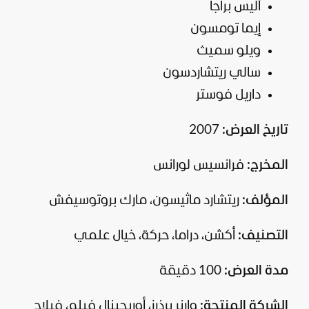
أليس براجا
إيما تومسون
ويلو سميث
سالي ريتشاردسون
داريل فوستر
تاريخ العرض:
2007
المخرج:
فرانسيس لورانس
المؤلف:
ريتشارد ماثيسون، مارك بروتوسيفش
التصنيف:
أكشن، دراما، حركة، خيال علمي
مدة العرض:
100 دقيقة
الشركة المنتجة:
وارنر برذرز، أوريجينال فيلم، فيلاج