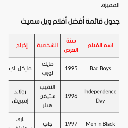
المميزة.
جدول قائمة أفضل أفلام ويل سميث
سنة
ت
اسم الفيلم
الشخصية
إخراج
العرض
ال
مايك
Bad Boys
1995
مايكل باي
لوري
النقيب
Independence
رولاند
1996
ستيفن
Day
إميريش
هيلر
باري
Men in Black
1997
جاي