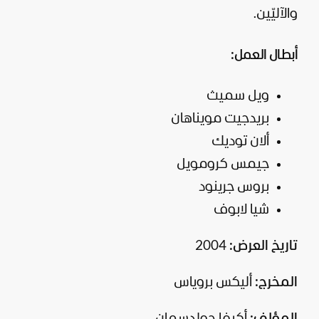
والآليّين.
أبطال العمل:
ويل سميث
بريدجيت مويناهان
ألان توديك
جيمس كرومويل
بروس جرينود
شيا لابوف
تاريخ العرض:
2004
المخرج:
أليكس بروياس