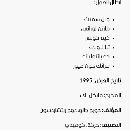
أبطال العمل:
ويل سميث
مارتن لورانس
كيم كوتس
تيا ليوني
جو بانتوليانو
فرانك جون هيوز
تاريخ العرض:
1995
المخرج:
مايكل باي
المؤلف:
جورج جالو، دوج ريتشاردسون
التصنيف:
حركة، كوميدي