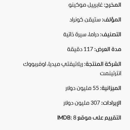
المخرج:
غابرييل موكينو
المؤلف:
ستيقن كونراد
التصنيف:
دراما، سيرة ذاتية
مدة العرض:
117 دقيقة
الشركة المنتجة:
ريلاتيفتي ميديا، اوفربووك
انترتينمت
الميزانية:
55 مليون دولار
الإيرادات:
307 مليون دولار
التقييم على موقع
8
:
IMDB