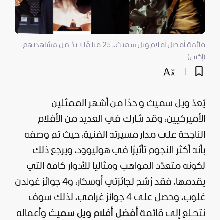
قائمة أفضل أفلام ويل سميث.. 25 فيلمًا لا بدّ من مشاهدتهم
(إكس)
يُعدّ ويل سميث واحدًا من أشهر الممثلين
الأميركيين، وقد شارك في العديد من الأفلام
الناجحة على مدار مسيرته الفنية، حيث تم وصفه
بأنه أكثر النجوم تأثيرًا في هوليوود، ويرجع ذلك
لكونه متعدّد المواهب ومثاليا للأدوار كافة التي
يقدمها، فقد رُشح لجائزتي أوسكار، و4 جوائز غولدن
غلوب، وحصل على 4 جوائز غرامي، لذلك سوف
نتطلع إلى قائمة
أفضل أفلام ويل سميث
وأعماله