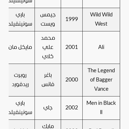
سونينفيلد
Wild Wild
جيمس
باري
1999
West
ويست
سونينفيلد
محمد
Ali
2001
علي
مايكل مان
كلاي
The Legend
باغر
روبرت
7
2000
of Bagger
فانس
ريدفورد
Vance
Men in Black
باري
2002
جاي
II
سونينفيلد
مايك