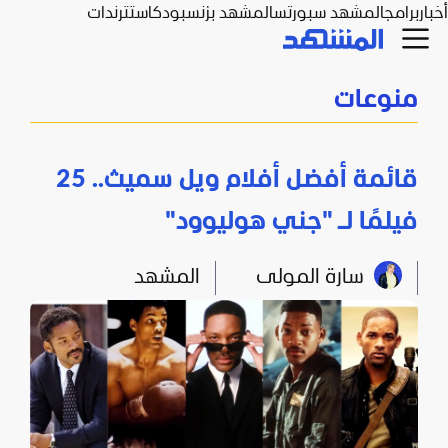
أخبار
برامج
المشهد سبورتس
المشهد بزنس
بودكاست
ترندات
منوعات
قائمة أفضل أفلام ويل سميث.. 25
فيلمًا لـ "جني هوليوود"
سارة المولى
المشهد