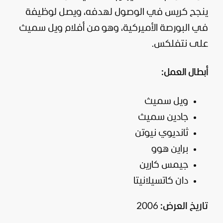
ينجح كريس في الوصول لهدفه، ويصل لوظيفة
في البورصة الأميركية، وهو من أفلام ويل سميث
على نتفلكس.
أبطال العمل:
ويل سميث
جادين سميث
ثانديوي نيوتن
براين هوو
جيمس كارين
دان كاتسيلانيتا
تاريخ العرض:
2006