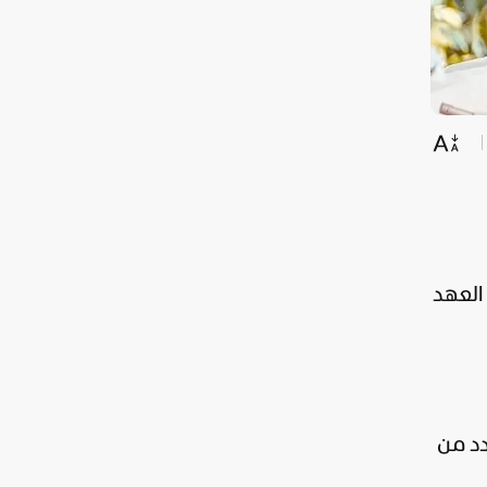
 زفاف ولي العهد
دد من