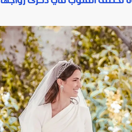
وة تخطف القلوب في ذكرى زواجها ال