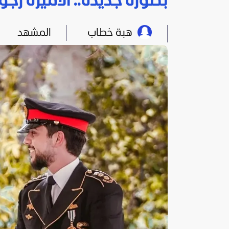
بصورة جديدة.. الأميرة رج
هبة خطاب
المشهد