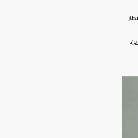
ظار
ين.