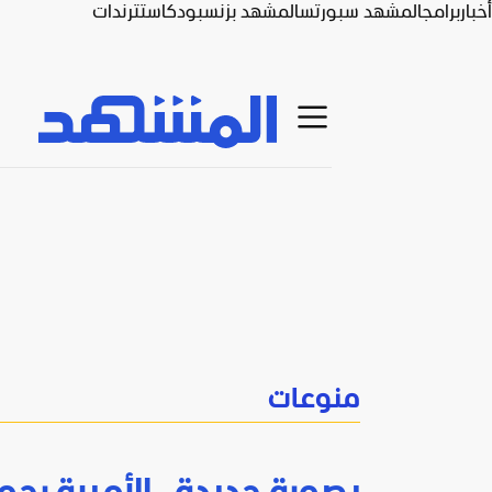
أخبار
برامج
المشهد سبورتس
المشهد بزنس
بودكاست
ترندات
منوعات