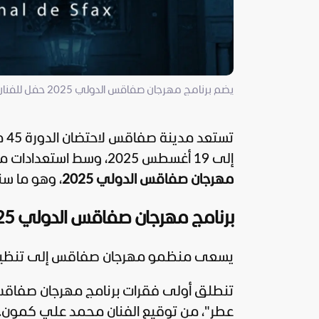
يضم برنامج مهرجان صفاقس الدولي 2025 حفل للفنان الشامي وآخر للفنان صابر الرباعي (فيسبوك)
إلى 19 أغسطس 2025، وسط استعدادات مكثفة. ومع قرب موعد الانطلاق، تتزايد التساؤلات بشأن
مهرجان صفاقس الدولي 2025
، وهو ما س
برنامج مهرجان صفاقس الدولي 2025
يسعى منظمو مهرجان صفاقس إلى تنظيم جو
عطر"، من توقيع الفنان محمد علي كمون.