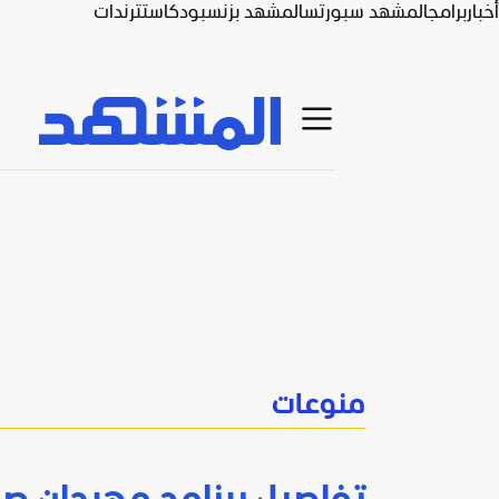
أخبار
برامج
المشهد سبورتس
المشهد بزنس
بودكاست
ترندات
منوعات