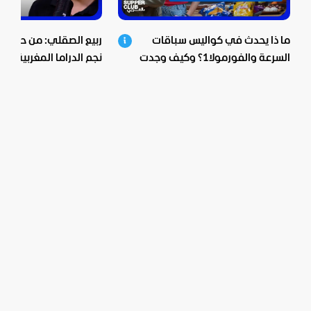
ما ذا يحدث في كواليس سباقات
ربيع الصقلي: من حي ش
السرعة والفورمولا1؟ وكيف وجدت
نجم الدراما المغربية.. اع
بيبسيكو الحل؟
صادمة ومؤثرة!