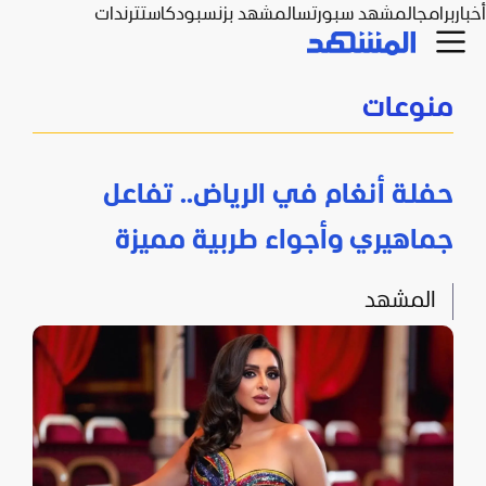
أخبار
برامج
المشهد سبورتس
المشهد بزنس
بودكاست
ترندات
منوعات
حفلة أنغام في الرياض.. تفاعل
جماهيري وأجواء طربية مميزة
المشهد