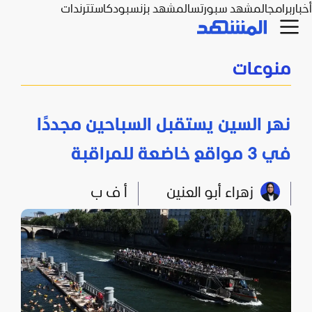
أخبار
برامج
المشهد سبورتس
المشهد بزنس
بودكاست
ترندات
منوعات
نهر السين يستقبل السباحين مجددًا
في 3 مواقع خاضعة للمراقبة
زهراء أبو العنين
أ ف ب