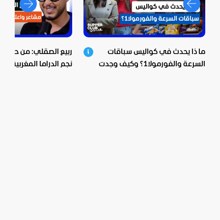
ما ذا يحدث في كواليس سباقات
ربيع الصقلي: من حي ش
السرعة والفورمولا1؟ وكيف وجدت
نجم الدراما المغربية.. اع
بيبسيكو الحل؟
صادمة ومؤثرة!