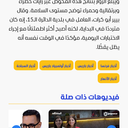
ويُبلَّغ الزوار بنتائج هذه الفحوص عبر رايات خضراء
وبرتقالية وحمراء توضح مستوى السلامة. وقال
بيير أبو كرات، العامل في بلدية الدائرة الـ15، إنه كان
مترددًا في البداية، لكنه أصبح أكثر اطمئنانًا مع إجراء
الاختبارات اليومية، مؤكدًا في الوقت نفسه أنه
يظل يقظًا.
أخبار فرنسا
أخبار باريس
أخبار أولمبياد باريس
أخبار السباحة
أخبار الأنهار
فيديوهات ذات صلة