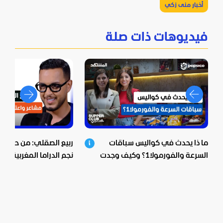
أخبار منى زكي
فيديوهات ذات صلة
ما ذا يحدث في كواليس سباقات
ربيع الصقلي: من حي ش
السرعة والفورمولا1؟ وكيف وجدت
نجم الدراما المغربية.. اع
بيبسيكو الحل؟
صادمة ومؤثرة!