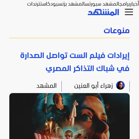
أخبار
برامج
المشهد سبورتس
المشهد بزنس
بودكاست
ترندات
منوعات
إيرادات فيلم الست تواصل الصدارة
في شباك التذاكر المصري
زهراء أبو العنين
المشهد