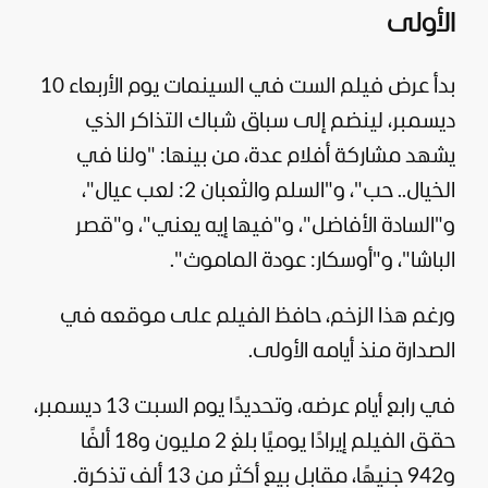
الأولى
بدأ عرض فيلم الست في السينمات يوم الأربعاء 10
ديسمبر، لينضم إلى سباق شباك التذاكر الذي
يشهد مشاركة أفلام عدة، من بينها: "ولنا في
الخيال.. حب"، و"السلم والثعبان 2: لعب عيال"،
و"السادة الأفاضل"، و"فيها إيه يعني"، و"قصر
الباشا"، و"أوسكار: عودة الماموث".
ورغم هذا الزخم، حافظ الفيلم على موقعه في
الصدارة منذ أيامه الأولى.
في رابع أيام عرضه، وتحديدًا يوم السبت 13 ديسمبر،
حقق الفيلم إيرادًا يوميًا بلغ 2 مليون و18 ألفًا
و942 جنيهًا، مقابل بيع أكثر من 13 ألف تذكرة.