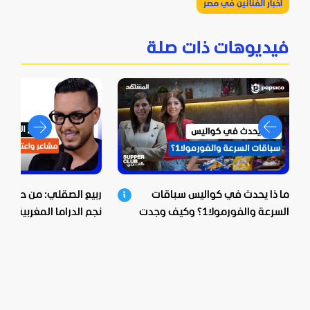
أخبار الفنانين في مصر
فيديوهات ذات صلة
ما ذا يحدث في كواليس سباقات
ربيع الصقلي: من حي ش
السرعة والفورمولا1؟ وكيف وجدت
نجم الدراما المغربية.. اع
بيبسيكو الحل؟
صادمة ومؤثرة!