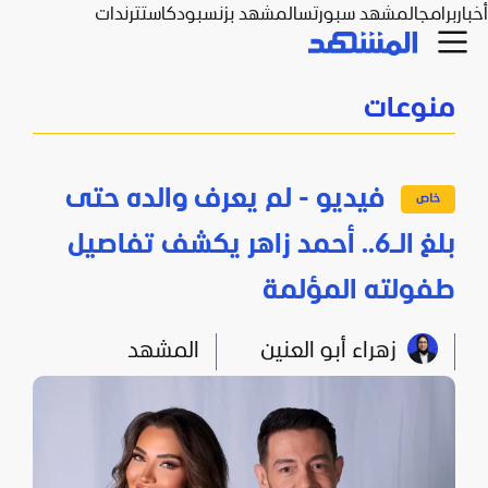
أخبار
برامج
المشهد سبورتس
المشهد بزنس
بودكاست
ترندات
منوعات
فيديو - لم يعرف والده حتى
بلغ الـ6.. أحمد زاهر يكشف تفاصيل
طفولته المؤلمة
زهراء أبو العنين
المشهد