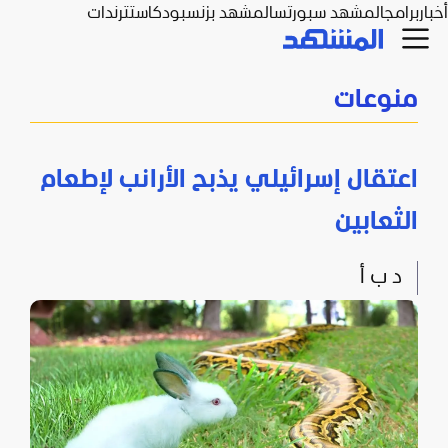
أخبار
برامج
المشهد سبورتس
المشهد بزنس
بودكاست
ترندات
منوعات
اعتقال إسرائيلي يذبح الأرانب لإطعام
الثعابين
د ب أ