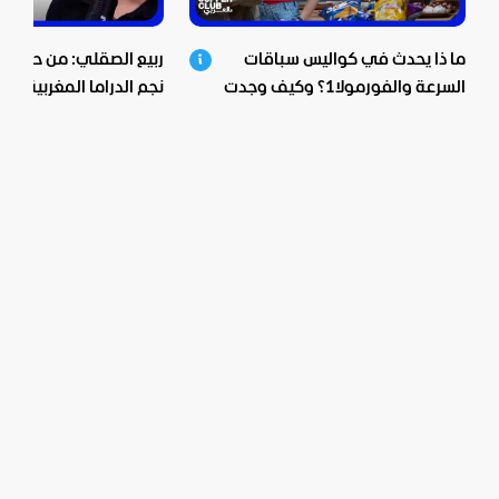
ما ذا يحدث في كواليس سباقات
ربيع الصقلي: من حي ش
السرعة والفورمولا1؟ وكيف وجدت
نجم الدراما المغربية.. اع
بيبسيكو الحل؟
صادمة ومؤثرة!