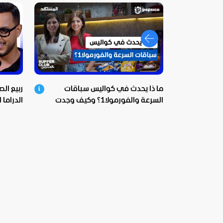
ما ذا يحدث في كواليس سباقات
ربيع ال
السرعة والفورمولا1؟ وكيف وجدت
الدراما 
بيبسيكو الحل؟
ومؤثرة!