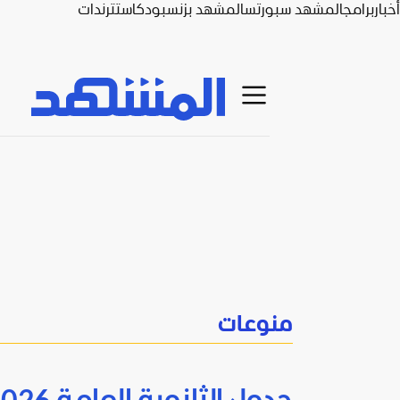
أخبار
برامج
المشهد سبورتس
المشهد بزنس
بودكاست
ترندات
منوعات