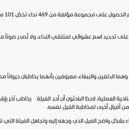
وبعد إخضاع التسجيلات إلى برنامج تحليل، تم الحصول
لى تحديد اسم عشوائي لمتلقي النداء، ولا تُصدر صوتاً مش
ما الدلفين والببغاء، معروفين بأنهما يخاطبان حيواناً محد
لناحية العملية، لاحظ الباحثون أن أحد الفيلة يخاطب آخر بإشا
 من أفيال أخرى لمخاطبة الفيل نفسه.
اء بشكل واضح الفيل الذي وجهه إليه وتجاهل الفيلة التي ن