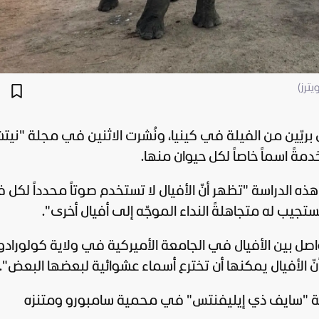
ترز)
يّين من الفيلة في كينيا، ونُشرت الاثنين في مجلة "نيتش
مةً اسماً خاصاً لكل حيوان منها.
هذه الدراسة "تظهر أنّ الأفيال لا تستخدم صوتاً محدداً لكل 
جيب له متجاهلةً النداء الموجّه إلى أفيال أخرى".
ل بين الأفيال في الجامعة الأميركية في ولاية كولورادو،
أنّ الأفيال يمكنها أن تخترع أسماء عشوائية لبعضها البعض".
ية "سايف ذي إيليفنتس" في محمية سامبورو ومتنزه