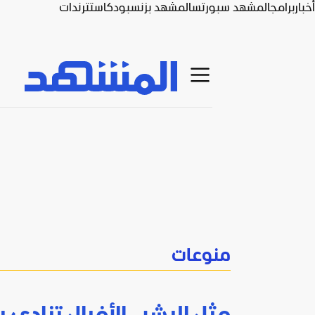
أخبار
برامج
المشهد سبورتس
المشهد بزنس
بودكاست
ترندات
منوعات