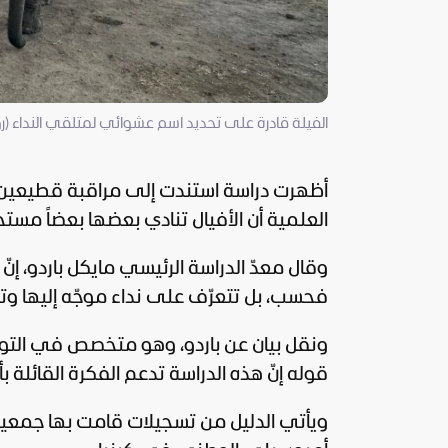
الفيلة قادرة على تحديد اسم عشوائي لمتلقي النداء (روي
أظهرت دراسة استندت إلى مراقبة قطيعين بر
العلمية أن الأفيال تنادي بعضها بعضاً مستخد
وقال معدّ الدراسة الرئيسي مايكل باردو، إنّ 
فحسب، بل تتعرّف على نداء موجّه إليها وتست
ونقل بيان عن باردو، وهو متخصص في التواص
قوله إنّ هذه الدراسة تدعم الفكرة القائلة ب
ويأتي الدليل من تسجيلات قامت بها جمع