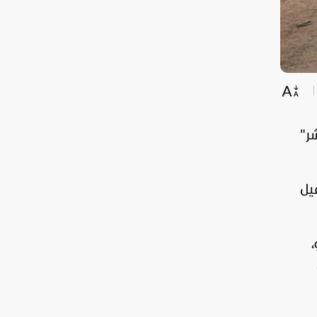
ر"
فيل