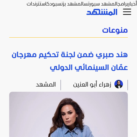
أخبار
برامج
المشهد سبورتس
المشهد بزنس
بودكاست
ترندات
منوعات
هند صبري ضمن لجنة تحكيم مهرجان
عمّان السينمائي الدولي
زهراء أبو العنين
المشهد