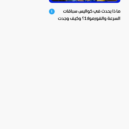
ما ذا يحدث في كواليس سباقات
السرعة والفورمولا1؟ وكيف وجدت
بيبسيكو الحل؟