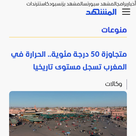
أخبار
برامج
المشهد سبورتس
المشهد بزنس
بودكاست
ترندات
منوعات
متجاوزة 50 درجة مئوية.. الحرارة في
المغرب تسجل مستوى تاريخيا
وكالات