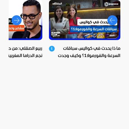
ما ذا يحدث في كواليس سباقات
ربيع الصقلي: من حي ش
السرعة والفورمولا1؟ وكيف وجدت
نجم الدراما المغربية.. اع
بيبسيكو الحل؟
صادمة ومؤثرة!