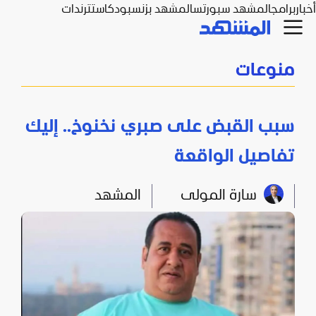
أخبار
برامج
المشهد سبورتس
المشهد بزنس
بودكاست
ترندات
منوعات
سبب القبض على صبري نخنوخ.. إليك
تفاصيل الواقعة
سارة المولى
المشهد