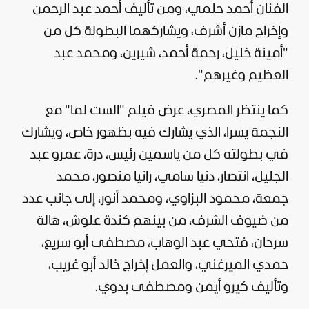
الفنان أحمد حلمي، ومن تأليف أحمد عبد الرحمن
وإخراج مازن أشرف، ويشاركهما البطولة كل من
"أمينة خليل، رحمة أحمد، شيرين، ومحمد عبد
العظيم وغيرهم".
كما ينتظر المصري، عرض فيلم "الست لما" مع
النجمة يسرا، الذي يشارك فيه بظهور خاص، ويشارك
في بطولته كل من ياسمين رئيس، درة، عمرو عبد
الجليل، انتصار، دنيا سامي، رانيا منصور، محمد
جمعة، محمود البزاوي، ومحمد أنور، إلى جانب عدد
من ضيوف الشرف، من بينهم كندة علوش، هالة
سرحان، فتحي عبد الوهاب، مصطفى أبو سريع،
حمدي الميرغني، والعمل إخراج خالد أبو غريب،
وتأليف كيرو أيمن ومصطفى بدوي.