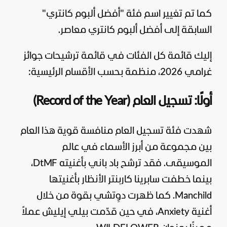
كما تم تغيير اسم فئة "أفضل ألبوم كانتري"
السابقة إلى أفضل ألبوم كانتري معاصر.
إليك قائمة كل الفئات في قائمة ترشيحات جوائز
غرامي 2026، منظمة بحسب الأقسام الرئيسية:
أولًا: تسجيل العام (Record of the Year)
شهدت فئة تسجيل العام منافسة قوية هذا العام
بين مجموعة من أبرز الأسماء في عالم
الموسيقى. فقد ترشح باد باني بأغنيته DtMF،
بينما خطفت سابرينا كاربنتر الأنظار بأغنيتها
Manchild. كما ظهرت دوِتشي بقوة من خلال
أغنية Anxiety، في حين قدّمت بيلي إيليش عملاً