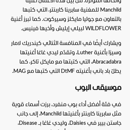
وألحانها المؤثرة. من بين هذه الأعمال أغنية
Manchild للمغنية سابرينا كاربنتر، التي كتبها
بالتعاون مع جوليا مايكلز وسيركوت. كما تبرز أغنية
WILDFLOWER لبيلي إيليش وأخيها فينيس.
ويشارك أيضًا في المنافسة الثنائي كيندريك لامار
وسيزا بأغنية Luther، وتقدّم ليدي غاغا أغنيتها
Abracadabra، التي كتبتها مع مايكل تاكر، كما
يطلّ باد باني بأغنيته DtMF التي كتبها مع MAG.
موسيقى البوب
في فئة أفضل أداء بوب منفرد، برزت أسماء قوية
مثل سابرينا كاربنتر بأغنيتها Manchild، إلى جانب
جاستن بيير في Daisies، وليدي غاغا بـ Disease،