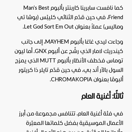
كما نافست سابرينا كاربنتر بألبوم Man’s Best
Friend، في حين قدّم الثنائي كليبْس (بوشا تي
وماليس) عملاً بعنوان Let God Sort Em Out.
وجاءت ليدي غاغا بألبوم MAYHEM، إلى جانب
كيندريك لامار الذي رشّح عن ألبوم GNX. أما ليون
توماس فخطف الأنظار بألبوم MUTT الذي يمزج
السول بالآر أند بي، في حين قدّم تايلر ذا كريتور
ألبومًا بعنوان CHROMAKOPIA.
ثالثًا: أغنية العام
في فئة أغنية العام، تتنافس مجموعة من أبرز
الأعمال الموسيقية بفضل كلماتها المعبّرة