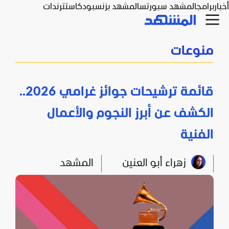
أخبار
برامج
المشهد سبورتس
المشهد بزنس
بودكاست
ترندات
منوعات
قائمة ترشيحات جوائز غرامي 2026..
الكشف عن أبرز النجوم والأعمال
الفنية
زهراء أبو العنين
المشهد