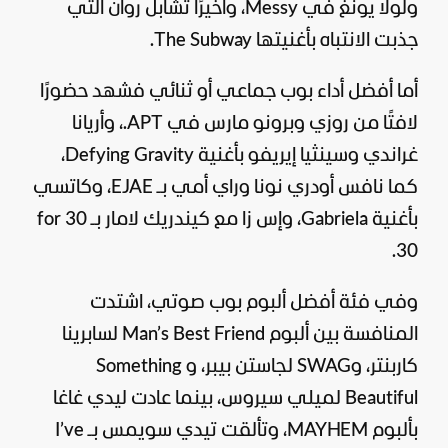
ولولا يونغ في Messy، وأخيرًا تشابل روان التي
جذبت الانتباه بأغنيتها The Subway.
أما أفضل أداء بوب جماعي أو ثنائي فشهد حضورًا
لافتًا من روزي وبرونو مارس في APT.، وأريانا
غراندي وسينثيا إيريفو بأغنية Defying Gravity،
كما نافس أودري نونا وراي أمي بـ EJAE، وكاتسي
بأغنية Gabriela، وإس زا مع كيندريك لامار بـ 30 for
30.
وفي فئة أفضل ألبوم بوب صوتي، اشتدت
المنافسة بين ألبوم Man’s Best Friend لسابرينا
كاربنتر، وSWAG لجاستن بيبر، و Something
Beautiful لميلي سيروس، بينما عادت ليدي غاغا
بألبوم MAYHEM، وتألقت تيدي سويمس بـ I’ve