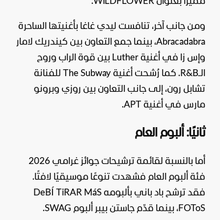
مميزًا بعنوان WILDFLOWER.
ومن جانب آخر، تنافست ليدي غاغا بأغنيتها الساحرة
Abracadabra، بينما جمع التعاون بين كيندريك لامار
وإس زا في أغنية Luther بين قوة الراب وروح
الـR&B. كما رُشحت أغنية The Subway للفنانة
تشابل رون، إلى جانب التعاون بين روزي وبرونو
مارس في أغنية APT.
ثانيًا: ألبوم العام
أما بالنسبة لقائمة ترشيحات جوائز غرامي 2026
فئة ألبوم العام فشهدت تنوعًا موسيقيًا لافتًا.
فقد ترشح باد باني بألبومه DeBÍ TiRAR MáS
FOToS، بينما قدّم جاستن بيبر ألبوم SWAG.