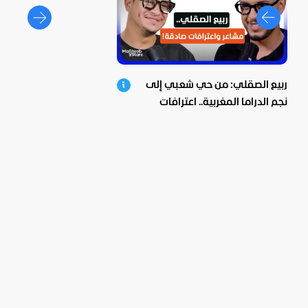
ربيع الصقلي: من حي شعبي إلى
نجم الدراما المغربية.. اعترافات
صادمة ومؤثرة!