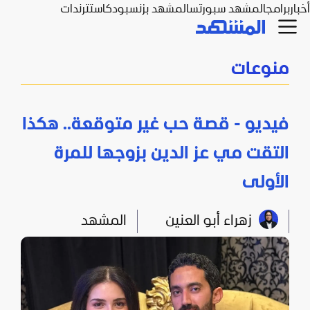
أخبار
برامج
المشهد سبورتس
المشهد بزنس
بودكاست
ترندات
منوعات
فيديو - قصة حب غير متوقعة.. هكذا
التقت مي عز الدين بزوجها للمرة
الأولى
زهراء أبو العنين
المشهد