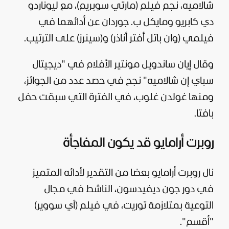
شالاميه، نجم فيلم (مارتي سوبريم)، مع ليوناردو
دي كابريو ومايكل ب. جوردان عن أدائهما في
فيلمي (وان باتل أفتر أناذر) و(سينرز) على الترتيب.
وقال إيان ساندويل مونتير الأفلام في "ديجيتال
سباي إن شالاميه" نجح في حصد عدد من الجوائز،
ومنها غولدن غلوب، في الفترة التي سبقت حفل
بافتا.
روبرت أرامايو قد يكون المفاجأة
نال روبرت أرامايو بعضا من التقدير لأدائه المتميز
في دور جون ديفيدسون، الناشط في مجال
التوعية بمتلازمة توريت، في فيلم (آي سووير)
"أقسم".