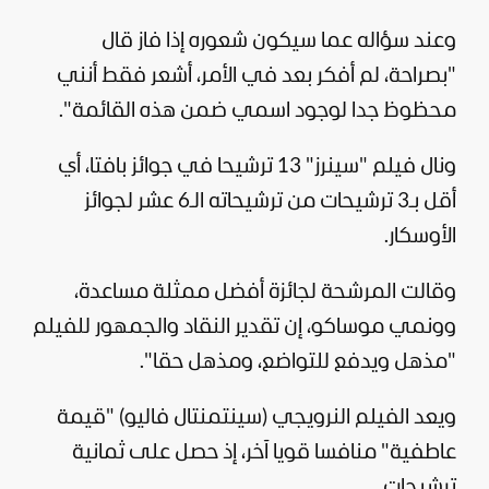
وعند سؤاله عما سيكون شعوره إذا فاز قال
"بصراحة، لم أفكر بعد في الأمر، أشعر فقط أنني
محظوظ جدا لوجود اسمي ضمن هذه القائمة".
ونال فيلم "سينرز" 13 ترشيحا في جوائز بافتا، أي
أقل بـ3 ترشيحات من ترشيحاته الـ6 عشر لجوائز
الأوسكار.
وقالت المرشحة لجائزة أفضل ممثلة مساعدة،
وونمي موساكو، إن تقدير النقاد والجمهور للفيلم
"مذهل ويدفع للتواضع، ومذهل حقا".
ويعد الفيلم النرويجي (سينتمنتال فاليو) "قيمة
عاطفية" منافسا قويا آخر، إذ حصل على ثمانية
ترشيحات.