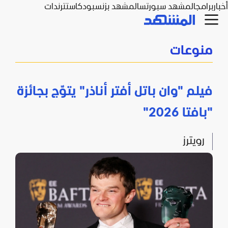
أخبار
برامج
المشهد سبورتس
المشهد بزنس
بودكاست
ترندات
منوعات
فيلم "وان باتل أفتر أناذر" يتوّج بجائزة
"بافتا 2026"
رويترز