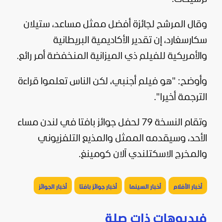
وقال المرشح لجائزة أفضل ممثل مساعد، ستيلان
سكارسغارد، إن تقدير الأكاديمية البريطانية
والأمريكية للفيلم ذي الميزانية المنخفضة أمر رائع.
وأوضح: "هو فيلم أجنبي، لكن الناس تعلموا قراءة
الترجمة أخيرا".
وتقام النسخة 79 لحفل جوائز بافتا في لندن مساء
الأحد، وسيقدمه الممثل والمذيع التلفزيوني
والمخرج الاسكتلندي آلان كومينغ.
أخبار الأفلام
أخبار السينما
أخبار جوائز بافتا
أخبار الجوائز
فيديوهات ذات صلة