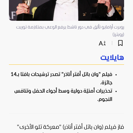
روبرت أرامايو تألق في دور ناشط يرفع الوعي بمتلازمة توريت
(رويترز)
هايلايت
فيلم "وان باتل أفتر أناذر" تصدر ترشيحات بافتا بـ14
جائزة.
تحذيرات أمنيّة دولية وسط أجواء الحفل وتنافس
النجوم.
فاز فيلم (وان باتل أفتر أناذر) "معركة تلو الأخرى"