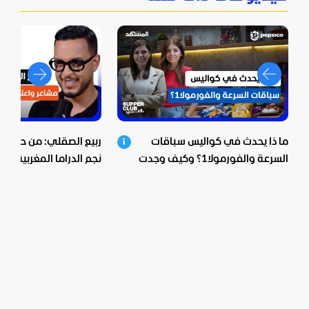
ما ذا يحدث في كواليس سباقات
ربيع الصقلي: من حي ش
السرعة والفورمولا1؟ وكيف وجدت
نجم الدراما المغربية.. اع
بيبسيكو الحل؟
صادمة ومؤثرة!