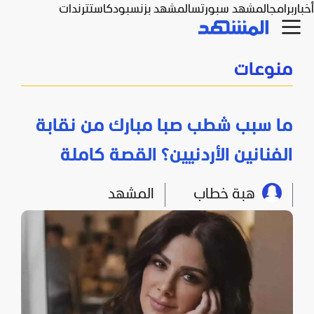
أخبار
برامج
المشهد سبورتس
المشهد بزنس
بودكاست
ترندات
منوعات
ما سبب شطب صبا مبارك من نقابة
الفنانين الأردنيين؟ القصة كاملة
هبة خطاب
المشهد