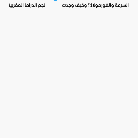
السرعة والفورمولا1؟ وكيف وجدت
نجم الدراما المغربية.. اع
بيبسيكو الحل؟
صادمة ومؤثرة!