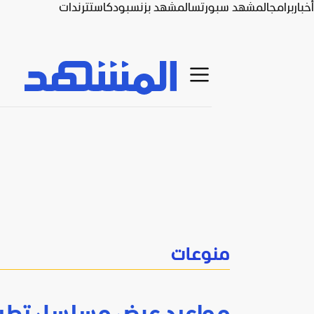
أخبار
برامج
المشهد سبورتس
المشهد بزنس
بودكاست
ترندات
منوعات