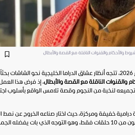
 والأحكام والقنوات الناقلة مع القصة والأبطال
عن
والقنوات الناقلة مع القصة والأبطال
، إذ فرض هذا العمل
ل تجميعه لنخبة من النجوم وقصة تلامس الواقع بأسلوب اج
امية خفيفة ومركزة، حيث اختار صناعه الخروج عن نمط الث
حلقة التقليدي، والاعتماد على سيناريو يتكون من 10 حلقات فقط، وهو التوجه الذي بات يفضله 