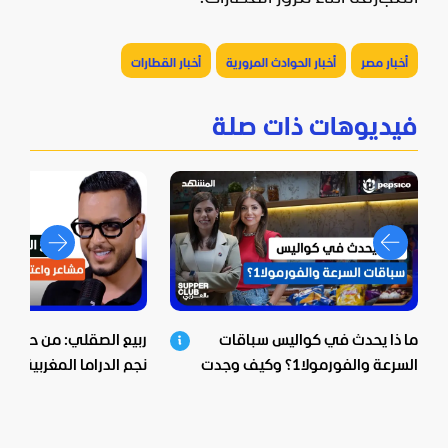
أخبار مصر
أخبار الحوادث المرورية
أخبار القطارات
فيديوهات ذات صلة
ما ذا يحدث في كواليس سباقات
ربيع الصقلي: من حي ش
السرعة والفورمولا1؟ وكيف وجدت
نجم الدراما المغربية.. اع
بيبسيكو الحل؟
صادمة ومؤثرة!