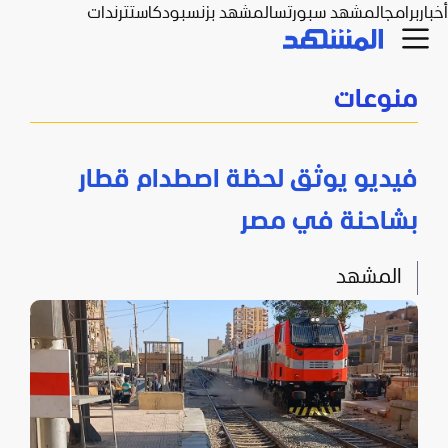
أخبار
برامج
المشهد سبورتس
المشهد بزنس
بودكاست
ترندات
منوعات
فيديو يوثق لحظة اصطدام قطار
بشاحنة في مصر
المشهد