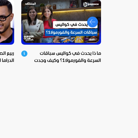
ما ذا يحدث في كواليس سباقات
ربيع ال
السرعة والفورمولا1؟ وكيف وجدت
الدراما 
بيبسيكو الحل؟
ومؤثرة!