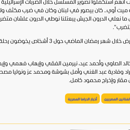
24"، أشار المنتج إلى أنهم استكملوا تصوير المسلسل خلال الضربات الإسرائيل
به ميت أوي.. كان بيصور في لبنان وكان في ضرب مكثف ولا
 ما نعلي الدرون الجيش يبعتلنا نوطي الدرون علشان متضر
يتضرب".
وتدور أحداث مسلسل "أولاد الراعي" الذي عُرض خلال شهر رمضان الماضي حول 3 أش
د الصاوي وأحمد عيد، نيرمين الفقي وإيهاب فهمي وإيم
د وفادية عبد الغني وأمل بشوشة ومحمد عز ونوليا م
 مقار وإخراج محمود كامل.
الفنانين المصريين
أخبار الدراما المصرية