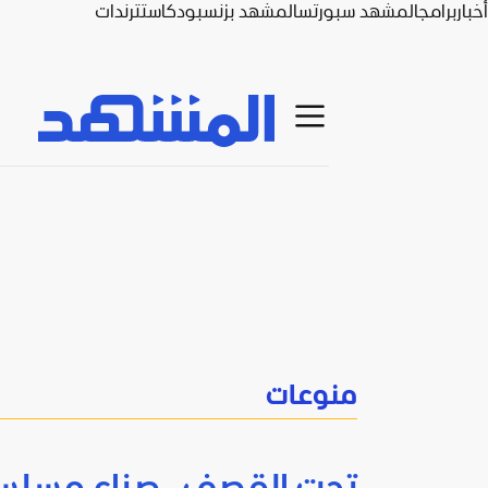
أخبار
برامج
المشهد سبورتس
المشهد بزنس
بودكاست
ترندات
منوعات