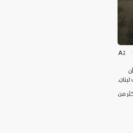
ن
لبنان.
ثر من