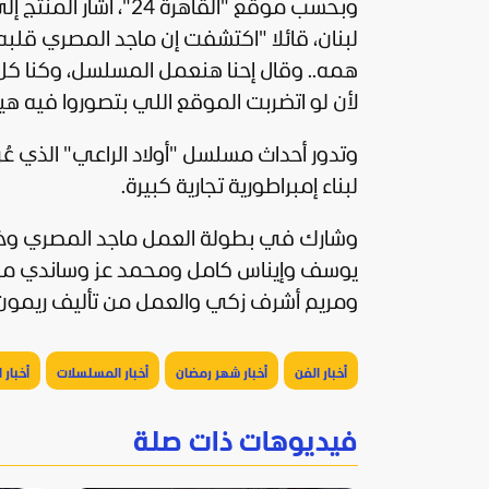
وبحسب موقع "القاهرة 
لبنان، قائلا "اكتشفت إن ماجد المصري قل
همه.. وقال إحنا هنعمل المسلسل، وكنا كل
لأن لو اتضربت الموقع اللي بتصوروا فيه ه
لبناء إمبراطورية تجارية كبيرة.
وشارك في بطولة العمل ماجد المصري وخال
يوسف وإيناس كامل ومحمد عز وساندي مرا
ومريم أشرف زكي والعمل من تأليف ريمون
أخبار الفن
أخبار شهر رمضان
أخبار المسلسلات
أخبار 
فيديوهات ذات صلة