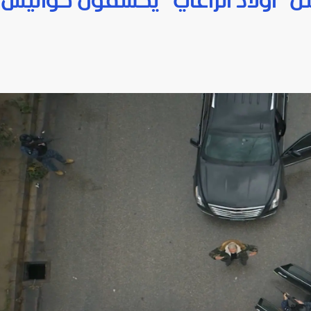
 "أولاد الراعي" يكشفون كواليس