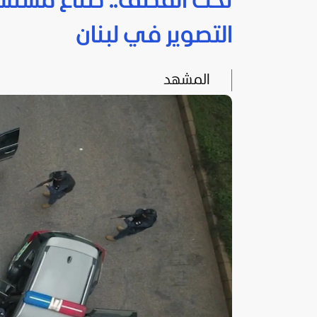
تحت القصف.. صناع مسلسل
التصوير في لبنان
المشهد