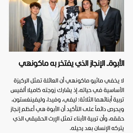
الأبوة.. الإنجاز الذي يفتخر به ماكونهي
لا يخفي ماثيو ماكونهي أن العائلة تمثل الركيزة
الأساسية في حياته، إذ يشارك زوجته كاميلا ألفيس
تربية أبنائهما الثلاثة: ليفي، وفيدا، وليفينغستون،
ويحرص دائماً على التأكيد أن الأبوة هي أعظم إنجاز
حققه، وأن تربية الأبناء تمثل الإرث الحقيقي الذي
يتركه الإنسان بعد رحيله.