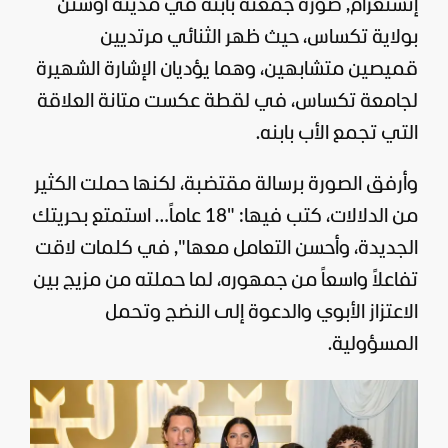
إنستغرام, صورة جمعته بابنه في مدينة أوستن
بولاية تكساس، حيث ظهر الثنائي مرتديين
قميصين متشابهين، وهما يؤديان الإشارة الشهيرة
لجامعة تكساس، في لقطة عكست متانة العلاقة
التي تجمع الأب بابنه.
وأرفق الصورة برسالة مقتضبة، لكنها حملت الكثير
من الدلالات، كتب فيها: "18 عاماً… استمتع بحريتك
الجديدة، وأحسن التعامل معها", في كلمات لاقت
تفاعلاً واسعاً من جمهوره، لما حملته من مزيج بين
الاعتزاز الأبوي والدعوة إلى النضج وتحمل
المسؤولية.