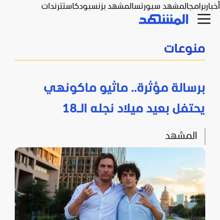
أخبار
برامج
المشهد سبورتس
المشهد بزنس
بودكاست
ترندات
منوعات
برسالة مؤثرة.. ماثيو ماكونهي
يحتفل بعيد ميلاد نجله الـ18
المشهد