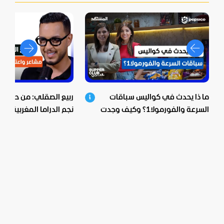
ما ذا يحدث في كواليس سباقات
ربيع الصقلي: من حي ش
السرعة والفورمولا1؟ وكيف وجدت
نجم الدراما المغربية.. اع
بيبسيكو الحل؟
صادمة ومؤثرة!