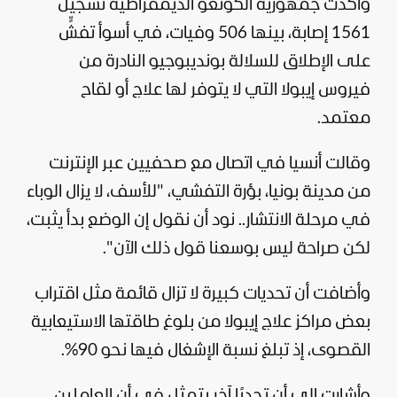
وأكدت جمهورية الكونغو الديمقراطية تسجيل
1561 إصابة، بينها 506 وفيات، في أسوأ تفشٍّ
على الإطلاق للسلالة بونديبوجيو النادرة من
فيروس إيبولا التي لا يتوفر لها علاج أو لقاح
معتمد.
وقالت أنسيا في اتصال مع صحفيين عبر الإنترنت
من مدينة بونيا، بؤرة التفشي، "للأسف، لا يزال الوباء
في مرحلة الانتشار.. نود أن نقول إن الوضع بدأ يثبت،
لكن صراحة ليس بوسعنا قول ذلك الآن".
وأضافت أن تحديات كبيرة لا تزال قائمة مثل اقتراب
بعض مراكز علاج إيبولا من بلوغ طاقتها الاستيعابية
القصوى، إذ تبلغ نسبة الإشغال فيها نحو 90%.
وأشارت إلى أن تحديًا آخر يتمثل في أن العاملين