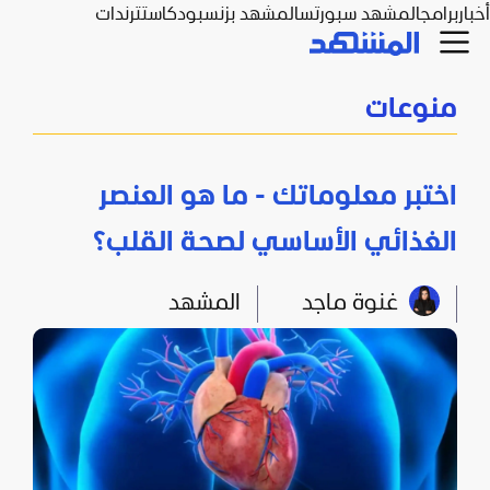
أخبار
برامج
المشهد سبورتس
المشهد بزنس
بودكاست
ترندات
منوعات
اختبر معلوماتك - ما هو العنصر
الغذائي الأساسي لصحة القلب؟
غنوة ماجد
المشهد