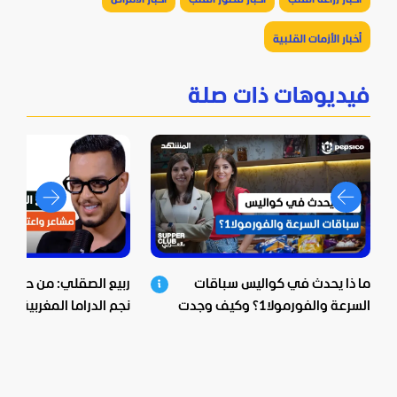
أخبار الأزمات القلبية
فيديوهات ذات صلة
ما ذا يحدث في كواليس سباقات
ربيع الصقلي: من حي ش
السرعة والفورمولا1؟ وكيف وجدت
نجم الدراما المغربية.. اع
بيبسيكو الحل؟
صادمة ومؤثرة!