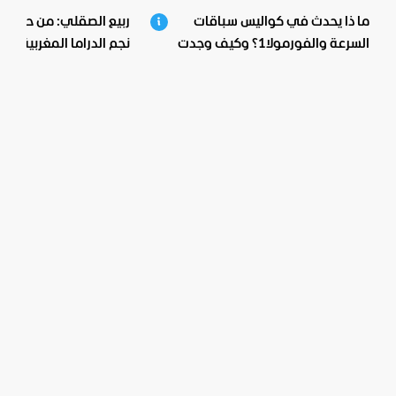
ما ذا يحدث في كواليس سباقات
ربيع الصقلي: من حي ش
السرعة والفورمولا1؟ وكيف وجدت
نجم الدراما المغربية.. اع
بيبسيكو الحل؟
صادمة ومؤثرة!