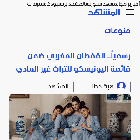
أخبار
برامج
المشهد سبورتس
المشهد بزنس
بودكاست
ترندات
منوعات
رسمياً.. القفطان المغربي ضمن
قائمة اليونيسكو للتراث غير المادي
هبة خطاب
المشهد