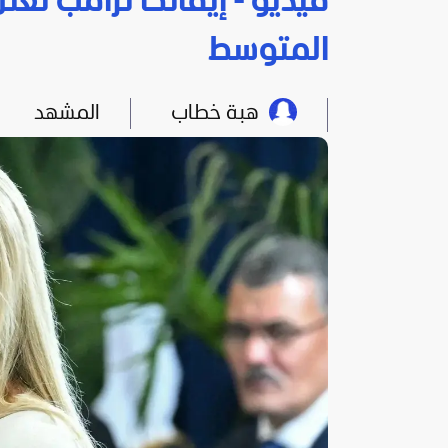
فيديو - إيفانكا ترامب تعل
المتوسط
هبة خطاب
المشهد