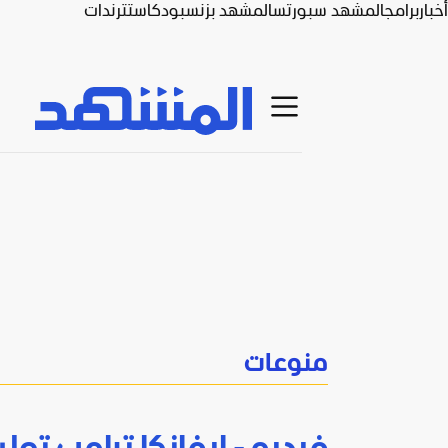
أخبار
برامج
المشهد سبورتس
المشهد بزنس
بودكاست
ترندات
منوعات