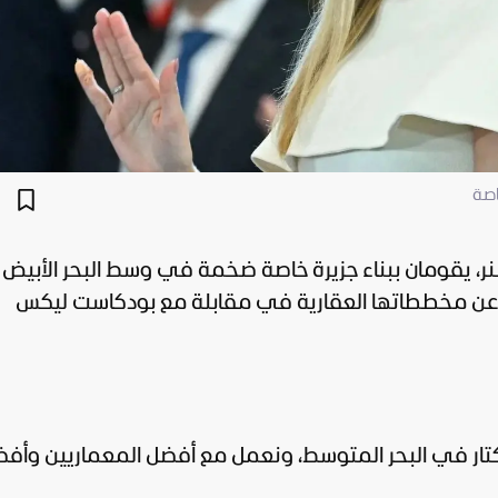
اصة
نر، يقومان ببناء جزيرة خاصة ضخمة في وسط البحر الأبيض
 عن مخططاتها العقارية في مقابلة مع بودكاست ليكس
إيفانكا: "لدينا جزيرة بمساحة 1400 هكتار في البحر المتوسط، ونعمل مع أفضل المعماريين وأ