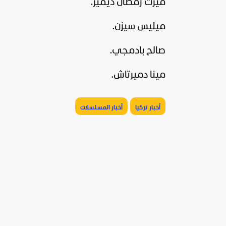
ميرت رمضان ديمير.
ميليس سيزن.
صالح بادمجي.
مينا دميرتاش.
أخبار تركيا
أخبار المسلسلات