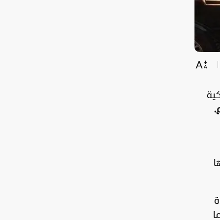
تركية
.
ها
ة
ا