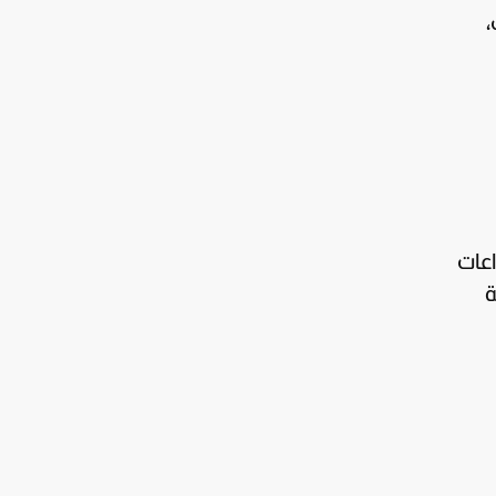
يركي،
اعات
ة