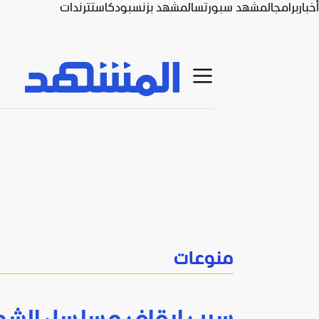
أخبار
برامج
المشهد سبورتس
المشهد بزنس
بودكاست
ترندات
منوعات