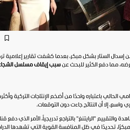
رب المسلسل التركي الشجاع Delikanlı من إسدال الستار بشكل مبكر، بعدما كشفت تقارير إعلامية 
سبب إيقاف مسلسل الشجاع
Delikanl الموسم الدرامي الحالي باعتباره واحدًا من أضخم الإنتاجات التركية وأكثر
اسع، إلا أن النتائج جاءت دون التوقعات.
والتقييم "الرايتنغ" بالتراجع تدريجياً، الأمر الذي دفع قنا
عمل مبكرًا، تحديدًا في ظل المنافسة القوية التي تشهدها الدرام