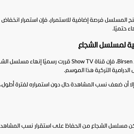
نح المسلسل فرصة إضافية للاستمرار، فإن استمرار انخفاض
ء حتميًا.
مية لمسلسل الشجاع
بحسب ما نشرته الصحافية التركية Birsen Altuntaş، فإن قناة Show TV قررت رسميًا إنهاء مسلس
 الدرامية التركية هذا الموسم.
لا أن ضعف نسب المشاهدة حال دون استمراره لفترة أطول، 
يتمكن مسلسل الشجاع من الحفاظ على استقرار نسب المشاهدة