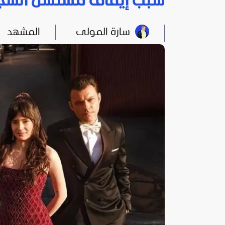
سبب إيقاف مسلسل الشجاع Delikanlı بعد 7 حلقا
سارة المولى
المشهد