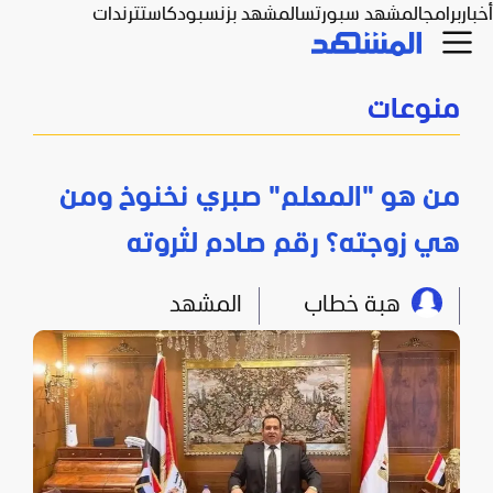
أخبار
برامج
المشهد سبورتس
المشهد بزنس
بودكاست
ترندات
منوعات
من هو "المعلم" صبري نخنوخ ومن
هي زوجته؟ رقم صادم لثروته
هبة خطاب
المشهد