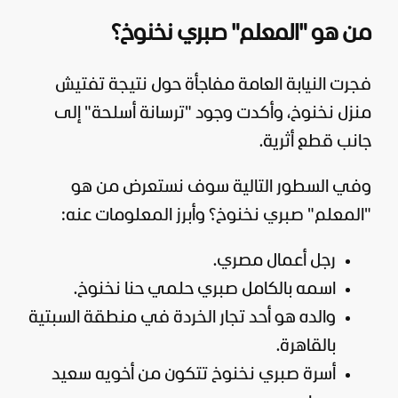
من هو "المعلم" صبري نخنوخ؟
فجرت النيابة العامة مفاجأة حول نتيجة تفتيش
منزل نخنوخ، وأكدت وجود "ترسانة أسلحة" إلى
جانب قطع أثرية.
وفي السطور التالية سوف نستعرض من هو
"المعلم" صبري نخنوخ؟ وأبرز المعلومات عنه:
رجل أعمال مصري.
اسمه بالكامل صبري حلمي حنا نخنوخ.
والده هو أحد تجار الخردة في منطقة السبتية
بالقاهرة.
أسرة صبري نخنوخ تتكون من أخويه سعيد