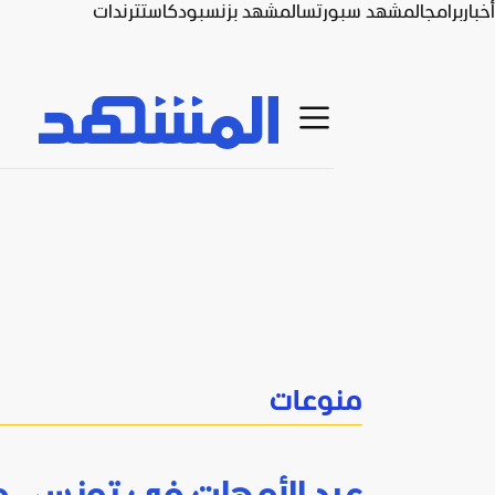
أخبار
برامج
المشهد سبورتس
المشهد بزنس
بودكاست
ترندات
منوعات