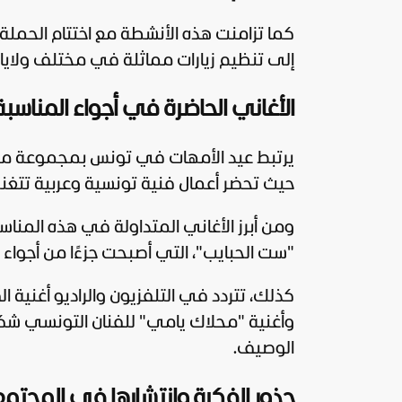
كما تزامنت هذه الأنشطة مع اختتام الحملة 
إلى تنظيم زيارات مماثلة في مختلف ولايا
الأغاني الحاضرة في أجواء المناسبة
يرتبط عيد الأمهات في تونس بمجموعة من الأ
حيث تحضر أعمال فنية تونسية وعربية تتغنى
ومن أبرز الأغاني المتداولة في هذه المناسب
"ست الحبايب"، التي أصبحت جزءًا من أجواء ا
كذلك، تتردد في التلفزيون والراديو أغنية ا
وأغنية "محلاك يامي" للفنان التونسي شكر
الوصيف.
جذور الفكرة وانتشارها في المجتمع