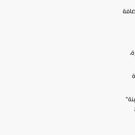
ضافة
ة،
ة
نة"