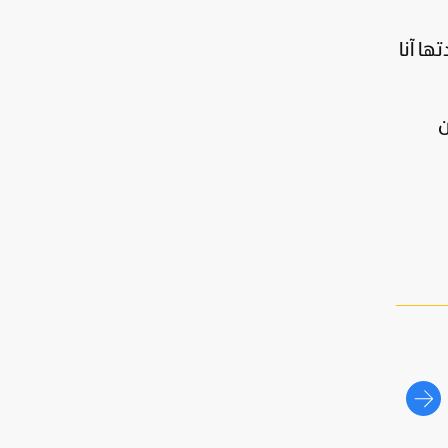
ًا بعد جهود قادتها آنا
ن