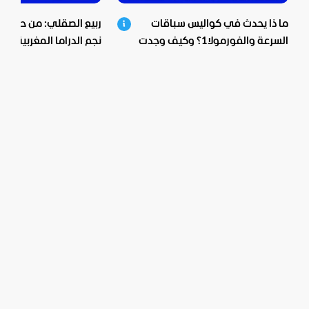
ما ذا يحدث في كواليس سباقات
ربيع الصقلي: من حي ش
السرعة والفورمولا1؟ وكيف وجدت
نجم الدراما المغربية.. اع
بيبسيكو الحل؟
صادمة ومؤثرة!