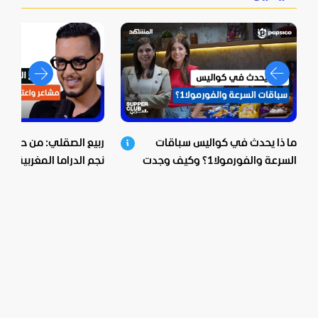
ما ذا يحدث في كواليس سباقات
ربيع الصقلي: من حي ش
السرعة والفورمولا1؟ وكيف وجدت
نجم الدراما المغربية.. اع
بيبسيكو الحل؟
صادمة ومؤثرة!