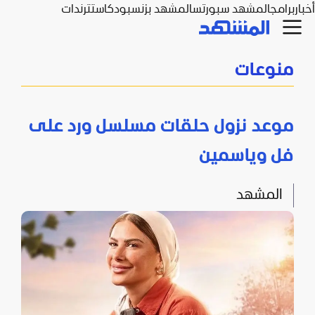
أخبار
برامج
المشهد سبورتس
المشهد بزنس
بودكاست
ترندات
منوعات
موعد نزول حلقات مسلسل ورد على
فل وياسمين
المشهد