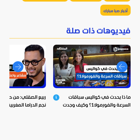
أخبار صبا مبارك
فيديوهات ذات صلة
ما ذا يحدث في كواليس سباقات
ربيع الصقلي: من حي ش
السرعة والفورمولا1؟ وكيف وجدت
نجم الدراما المغربية.. اع
بيبسيكو الحل؟
صادمة ومؤثرة!