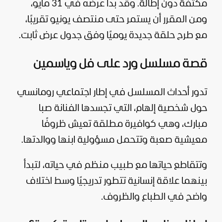
مكثفة دون إطالة. وقد بدأ عرضه في 31 مايو،
ومن المقرر أن يستمر حتى منتصف يونيو تقريبًا،
مع طرح حلقة جديدة يوميًا وفق جدول عرض ثابت.
قصة مسلسل ورد على فل وياسمين
تدور أحداث المسلسل في إطار اجتماعي رومانسي
حول شخصية إلهام، التي تجسدها الفنانة صبا
مبارك، وهي كوافيرة مطلقة تعيش ظروفًا
معيشية صعبة وتتحمل مسؤولية ابنها ووالدتها.
وتتقاطع حياتها مع طبيب منظم في حياته، لتبدأ
بينهما علاقة إنسانية تتطور تدريجيًا وسط اختلاف
واضح في الطباع والظروف.