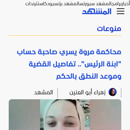
أخبار
برامج
المشهد سبورتس
المشهد بزنس
بودكاست
ترندات
منوعات
محاكمة مروة يسري صاحبة حساب
"ابنة الرئيس".. تفاصيل القضية
وموعد النطق بالحكم
زهراء أبو العنين
المشهد