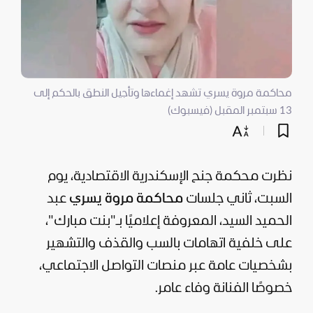
محاكمة مروة يسري تشهد إغماءها وتأجيل النطق بالحكم إلى
13 سبتمبر المقبل (فيسبوك)
نظرت محكمة جنح الإسكندرية الاقتصادية، يوم
السبت، ثاني جلسات
محاكمة مروة يسري
عبد
الحميد السيد، المعروفة إعلاميًا بـ"بنت مبارك"،
على خلفية اتهامات بالسب والقذف والتشهير
بشخصيات عامة عبر منصات التواصل الاجتماعي،
خصوصًا الفنانة وفاء عامر.