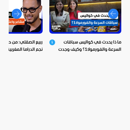
ما ذا يحدث في كواليس سباقات
ربيع الصقلي: من حي ش
السرعة والفورمولا1؟ وكيف وجدت
نجم الدراما المغربية.. اع
بيبسيكو الحل؟
صادمة ومؤثرة!