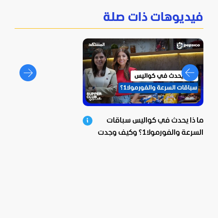
فيديوهات ذات صلة
ما ذا يحدث في كواليس سباقات
السرعة والفورمولا1؟ وكيف وجدت
بيبسيكو الحل؟