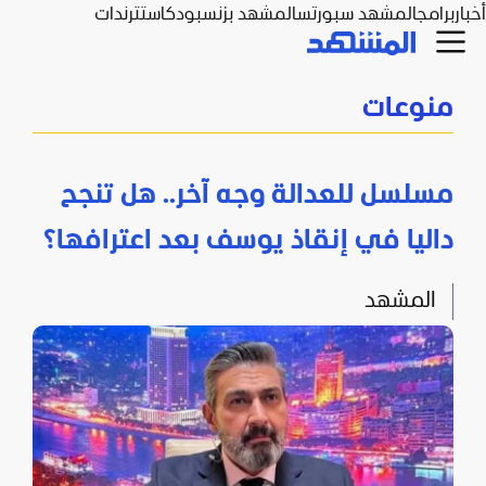
أخبار
برامج
المشهد سبورتس
المشهد بزنس
بودكاست
ترندات
منوعات
مسلسل للعدالة وجه آخر.. هل تنجح
داليا في إنقاذ يوسف بعد اعترافها؟
المشهد