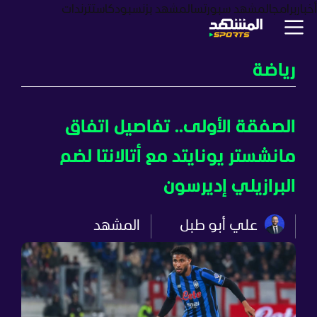
أخبار
برامج
المشهد سبورتس
المشهد بزنس
بودكاست
ترندات
رياضة
الصفقة الأولى.. تفاصيل اتفاق
مانشستر يونايتد مع أتالانتا لضم
البرازيلي إديرسون
علي أبو طبل
المشهد