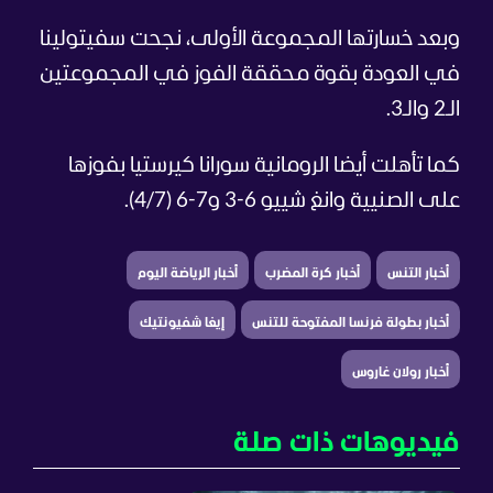
وبعد خسارتها المجموعة الأولى، نجحت سفيتولينا
في العودة بقوة محققة الفوز في المجموعتين
الـ2 والـ3.
كما تأهلت أيضا الرومانية سورانا كيرستيا بفوزها
على الصنيية وانغ شييو 6-3 و7-6 (4/7).
أخبار التنس
أخبار كرة المضرب
أخبار الرياضة اليوم
أخبار بطولة فرنسا المفتوحة للتنس
إيغا شفيونتيك
أخبار رولان غاروس
فيديوهات ذات صلة