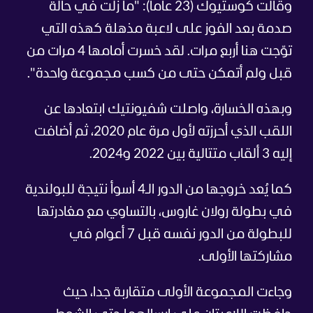
وقالت كوستيوك (23 عاما): "ما زلت في حالة
صدمة بعد الفوز على لاعبة مذهلة كهذه التي
توّجت هنا أربع مرات. لقد خسرت أمامها 4 مرات من
قبل ولم أتمكن حتى من كسب مجموعة واحدة".
وبهذه الخسارة، واصلت شفيونتيك ابتعادها عن
اللقب الذي أحرزته لأول مرة عام 2020، ثم أضافت
إليه 3 ألقاب متتالية بين 2022 و2024.
كما يُعد خروجها من الدور الـ4 أسوأ نتيجة للبولندية
في بطولة رولان غاروس، بالتساوي مع مغادرتها
للبطولة من الدور نفسه قبل 7 أعوام في
مشاركتها الأولى.
وجاءت المجموعة الأولى متقاربة جدا، حيث