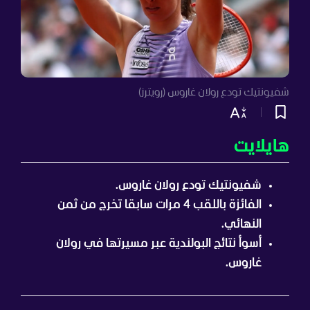
شفيونتيك تودع رولان غاروس (رويترز)
هايلايت
شفيونتيك تودع رولان غاروس.
الفائزة باللقب 4 مرات سابقا تخرج من ثمن
النهائي.
أسوأ نتائج البولندية عبر مسيرتها في رولان
غاروس.