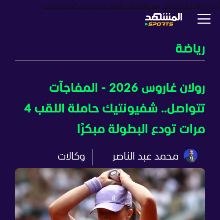
أخبار
برامج
المشهد سبورتس
المشهد بزنس
بودكاست
ترندات
رياضة
رولان غاروس 2026 - المفاجآت
تتواصل.. شفيونتيك حاملة اللقب 4
مرات تودع البطولة مبكرًا
محمد عبد الناصر
وكالات