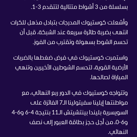
بسلسلة من 3 أشواط متتالية لتتقدم 3-1.
وأشعلت كوستيوك المدرجات بتبادل مذهل للكرات
انتهى بضربة طائرة سريعة عند الشبكة، قبل أن
تحسم الشوط بسهولة وتقترب من الفوز.
واستمرت كوستيوك في فرض ضغطها بالضربات
الأرضية القوية، لتحسم الشوطين الأخيرين وتنهي
المباراة لصالحها.
وتتواجه كوستيوك في الدور ربع النهائي، مع
مواطنتها إيلينا سفيتولينا الـ7 الفائزة على
السويسرية بليندا بينتشيتش الـ11 بنتيجة 4-6 و6-4
و6-0، من أجل حجز بطاقة العبور إلى نصف
النهائي.