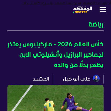
أخبار
برامج
المشهد سبورتس
المشهد بزنس
بودكاست
ترندات
رياضة
كأس العالم 2026 - ماركينيوس يعتذر
لجماهير البرازيل وأنشيلوتي الابن
يظهر بدلًا من والده
علي أبو طبل
المشهد