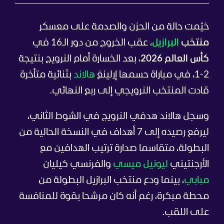
خيّمت حالة من الحزن والصدمة على معسكر
منتخب
البرازيل
، عقب الخروج من دور الـ16 في
كأس العالم 2026
، بعد الخسارة أمام النرويج بنتيجة
2-1، في مباراة حسمها إرلينغ
هالاند
بثنائية متأخرة
قادت المنتخب النرويجي إلى ربع النهائي.
وسجل هالاند هدفي النرويج في الشوط الثاني،
ليرفع رصيده إلى 7 أهداف في النسخة الحالية من
البطولة، متقاسما صدارة ترتيب الهدافين مع
الأرجنتيني
ليونيل ميسي
والفرنسي كيليان
مبابي
، بينما ودع منتخب البرازيل البطولة من
محطة مبكرة، رغم أنه كان مرشحا بقوة للمنافسة
على اللقب.