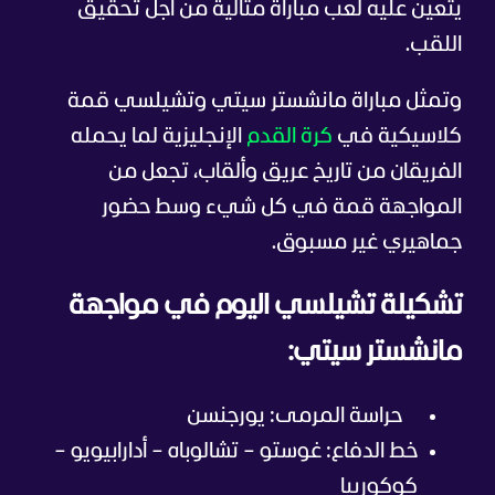
يتعين عليه لعب مباراة مثالية من أجل تحقيق
اللقب.
وتمثل مباراة مانشستر سيتي وتشيلسي قمة
كلاسيكية في
كرة القدم
الإنجليزية لما يحمله
الفريقان من تاريخ عريق وألقاب، تجعل من
المواجهة قمة في كل شيء وسط حضور
جماهيري غير مسبوق.
تشكيلة تشيلسي اليوم في مواجهة
مانشستر سيتي:
حراسة المرمى: يورجنسن
خط الدفاع: غوستو – تشالوباه – أدارابيويو –
كوكورييا