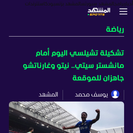
أخبار
برامج
المشهد سبورتس
المشهد بزنس
بودكاست
ترندات
رياضة
تشكيلة تشيلسي اليوم أمام
مانشستر سيتي.. نيتو وغارناتشو
جاهزان للموقعة
يوسف محمد
المشهد