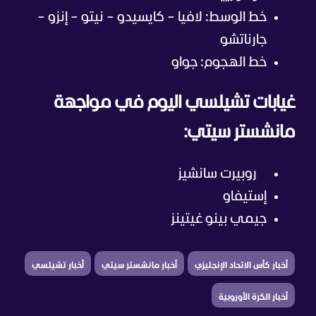
خط الوسط: لافيا – كايسيدو – نيتو – إنزو –
جارناتشو
خط الهجوم: جواو
غيابات تشيلسي اليوم في مواجهة
مانشستر سيتي:
روبيرت سانشيز
إستيفاو
جيمي بينو غيتينز
أخبار كأس الاتحاد الإنجليزي
أخبار مانشستر سيتي
أخبار تشيلسي
أخبار الكرة الأوروبية